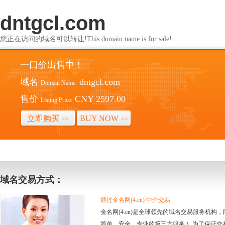
dntgcl.com
您正在访问的域名可以转让!This domain name is for sale!
一口价出售中！
域名
dntgcl.com
Domain Name:
售价
CNY 2597.00
Listing Price:
立即购买
BUY NOW
>>
>>
域名交易方式：
通过金名网(4.cn) 中介交易
金名网(4.cn)是全球领先的域名交易服务机
简单、安全、专业的第三方服务！ 为了保证交