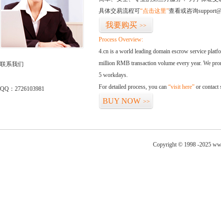
具体交易流程可
“点击这里”
查看或咨询support@
我要购买
>>
Process Overview:
4.cn is a world leading domain escrow service plat
million RMB transaction volume every year. We promi
联系我们
5 workdays.
For detailed process, you can
“visit here”
or contact
QQ：2726103981
BUY NOW
>>
Copyright © 1998 -2025 www